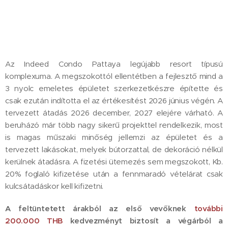
Az Indeed Condo Pattaya legújabb resort típusú
komplexuma. A megszokottól ellentétben a fejlesztő mind a
3 nyolc emeletes épületet szerkezetkészre építette és
csak ezután indította el az értékesítést 2026 június végén. A
tervezett átadás 2026 december, 2027 elejére várható. A
beruházó már több nagy sikerű projekttel rendelkezik, most
is magas műszaki minőség jellemzi az épületet és a
tervezett lakásokat, melyek bútorzattal, de dekoráció nélkül
kerülnek átadásra. A fizetési ütemezés sem megszokott, Kb.
20% foglaló kifizetése után a fennmaradó vételárat csak
kulcsátadáskor kell kifizetni.
A feltüntetett árakból az első vevőknek
további
200.000 THB
kedvezményt biztosít a végárból a