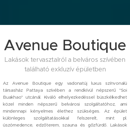
Avenue Boutique
Lakások tervasztalról a belváros szívében
található exkluzív épületben
Az Avenue Boutique egy vadonatúj luxus színvonalú
társasház Pattaya szívében a rendkívül népszerű "Soi
Buakhao" utcánál. Kiváló elhelyezkedéssel büszkélkedhet
közel minden népszerű belvárosi szolgáltatóhoz, ami
mindennapi kényelmes élethez szükséges. Az épület
különleges szolgáltatásokkal felszerelt, mint pl.
úszómedence, edzőterem, szauna és gőzfürdő. Lakások