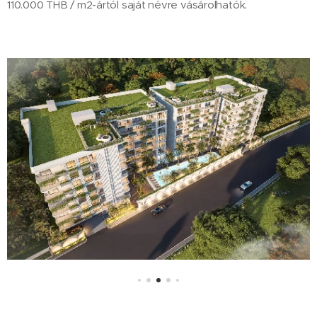
110.000 THB / m2-ártól saját névre vásárolhatók.