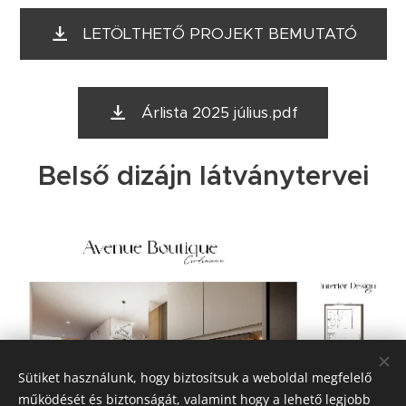
LETÖLTHETŐ PROJEKT BEMUTATÓ
Árlista 2025 július.pdf
Belső dizájn látványtervei
Sütiket használunk, hogy biztosítsuk a weboldal megfelelő
működését és biztonságát, valamint hogy a lehető legjobb