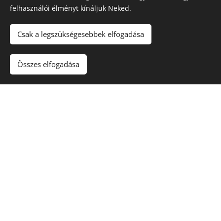
felhasználói élményt kínáljuk Neked.
Csak a legszükségesebbek elfogadása
Összes elfogadása
Szintalaprajzok